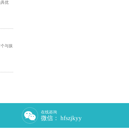
独具优
有个与孩
在线咨询
微信： hfszjkyy