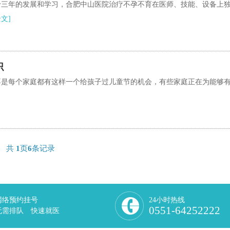
十三年的发展和学习，合肥中山医院治疗不孕不育在医师、技能、设备上
文]
识
不是每个家庭都有这样一个给孩子过儿童节的机会，有些家庭正在为能够
共
1
页
6
条记录
网络预约挂号
24小时热线
0551-64252222
无需排队 快速就医