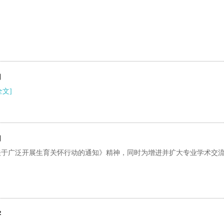
功
全文]
功
关于广泛开展生育关怀行动的通知》精神，同时为增进并扩大专业学术交
学