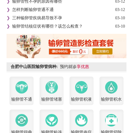
❯
输卵管性不孕的原因有哪些
03-12
❯
怎样判断输卵管通不通
03-12
❯
三种输卵管疾病易导致不孕
03-10
❯
输卵管结核症状有哪些？该怎么检查？
03-10
合肥中山医院输卵管病种:
预约就诊
享优惠
输卵管不通
输卵管堵塞
输卵管积液
输卵管积水
输卵管扭曲
输卵管粘连
输卵管炎症
输卵管切除