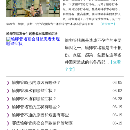
科，下设输卵管诊疗小组、无精子症诊疗小
组、内分泌诊疗小组、生殖外科手术小组等，
科室拥有一批高素质、临床经验丰富的医护人
员，科室引进了几十套诊疗技术设备，是一个
集检查、检验、诊断、治疗和预防为一体的综合性不孕不育诊疗科室。...
【查看全文】
输卵管堵塞会引起患者出现哪些症状
输卵管堵塞是造成不孕症的主要
病因之一。输卵管堵塞是由于损
伤、炎症、感染、盆腔粘连等各
种因素造成的书鲁昂部...
【查看
全文】
❯
输卵管畸形的原因有哪些？
08-05
❯
输卵管积水有哪些症状？
08-02
❯
输卵管不通有哪些症状？
06-28
❯
输卵管堵塞的症状有哪些？
06-19
❯
输卵管不通的原因和危害有哪些
03-19
❯
哪些输卵管病变会导致输卵管堵塞
03-19